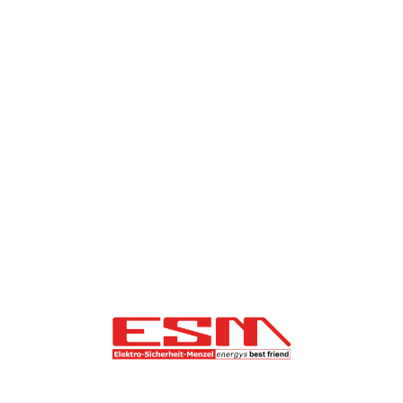
Elektrische Prüfungen
Prüfung ortsveränderlicher elektrischer
Betriebsmittel
Prüfung elektrischer Anlagen
Prüfung elektrischer Maschinen
VdS Prüfung nach Klausel 3602
Prüfung und Wartung von Blitzschutzanlagen
Informationen