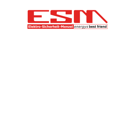
ationen
Weitere Links
enschutz
ArbeitsSicherheit-Me
ressum
Gutachter-Menzel
-Flyer
akt